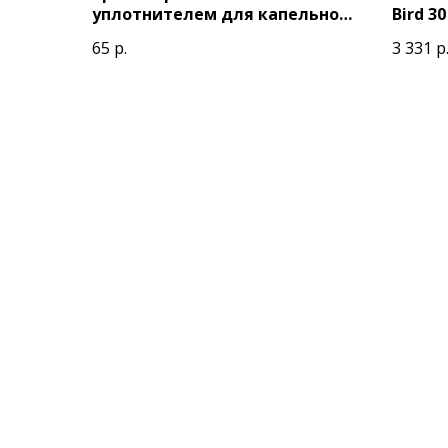
уплотнителем для капельной
Bird 3
ленты
клапа
65
р.
3 331
р