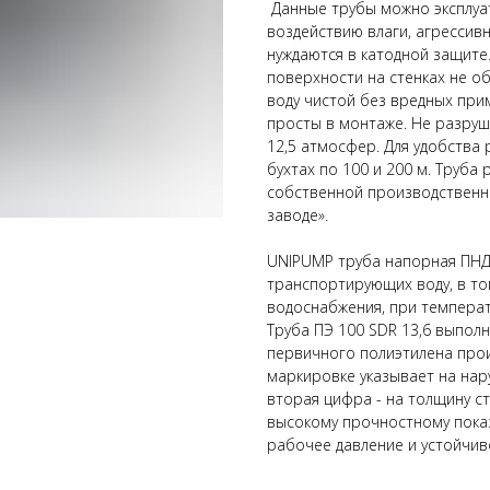
Данные трубы можно эксплуат
воздействию влаги, агрессив
нуждаются в катодной защите
поверхности на стенках не о
воду чистой без вредных пр
просты в монтаже. Не разру
12,5 атмосфер. Для удобства 
бухтах по 100 и 200 м. Труба
собственной производственн
заводе».
UNIPUMP труба напорная ПНД
транспортирующих воду, в то
водоснабжения, при температ
Труба ПЭ 100 SDR 13,6 выпол
первичного полиэтилена прои
маркировке указывает на нар
вторая цифра - на толщину ст
высокому прочностному показ
рабочее давление и устойчив