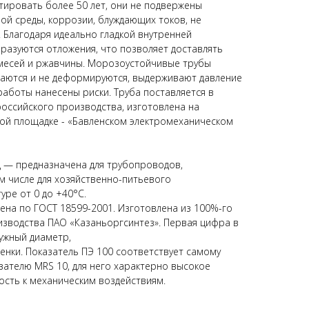
ировать более 50 лет, они не подвержены
ной среды, коррозии, блуждающих токов, не
. Благодаря идеально гладкой внутренней
бразуются отложения, что позволяет доставлять
имесей и ржавчины. Морозоустойчивые трубы
шаются и не деформируются, выдерживают давление
работы нанесены риски. Труба поставляется в
 российского производства, изготовлена на
ой площадке - «Бавленском электромеханическом
 — предназначена для трубопроводов,
м числе для хозяйственно-питьевого
уре от 0 до +40°С.
нена по ГОСТ 18599-2001. Изготовлена из 100%-го
зводства ПАО «Казаньоргсинтез». Первая цифра в
ужный диаметр,
енки. Показатель ПЭ 100 соответствует самому
ателю MRS 10, для него характерно высокое
ость к механическим воздействиям.