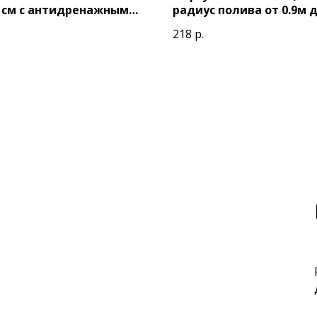
0 см с антидренажным
радиус полива от 0.9м д
ном.
(светло-зеленая)
.
218
р.