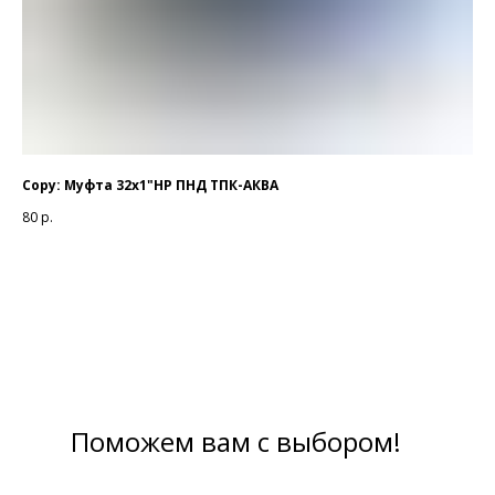
rd
Copy: Муфта 32х1"НР ПНД ТПК-АКВА
Ко
80
р.
67 
Поможем вам с выбором!