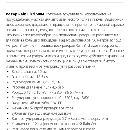
Ротор Rain Bird 5004.
Роторные дождеватели используются на
приусадебных участках для автоматического полива газона. Выдвижной
шток роторного дождевателя вращается то против, то по часовой стрелке
поливая газон по радиусу, постепенно покрывая весь сектор.
Экономически целесообразно использовать роторные распылители
для полива больших площадей. Радиус действия от 7.6 метров до 15.2
метров. В комплект поставки всех роторов Rain Bird идет набор сопел,
применяя которые вы можете изменять радиус полива ротора. Простые
в применении роторы малого и среднего радиуса действия с храповым
механизмом. Возможность с помощью шлицевой отвертки быстро
и легко произвести регулировку угла разбрызгивания
Высота штанги: 10 см
Высота общая - 18.5 см
Радиус орошения: 7,6 - 15,2 м
Рабочее давление: 1,7 - 4,5 бар
Расход: 0,17 - 2,19 м³/ч или 3,0 - 36.6 л/мин
Регулировка угла поворота: 40 - 360°, круг 360°
Вход: нижний патрубок 3/4" ВР
Механизм быстрой проверки сектора
Зубчатый привод с водяной смазкой
Винт регулировки радиуса (до 5.7 м без замены форсунки)
Комплект из 12-ти форсунок с технологией Rain Certain
Резиновое покрытие для защиты от мусора и грязи