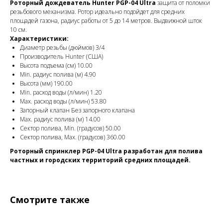
Роторный дождеватель Hunter PGP-04 Ultra
защита от поломки
резьбового механизма. Ротор идеально подойдет для средних
площадей газона, радиус работы от 5 до 14 метров. Выдвижной шток
10 см.
Характеристики:
Диаметр резьбы (дюймов) 3/4
Производитель Hunter (США)
Высота подъема (см) 10.00
Min. радиус полива (м) 4.90
Высота (мм) 190.00
Min. расход воды (л/мин) 1.20
Max. расход воды (л/мин) 53.80
Запорный клапан Без запорного клапана
Max. радиус полива (м) 14.00
Сектор полива, Min. (градусов) 50.00
Сектор полива, Max. (градусов) 360.00
Роторный спринклер PGP-04 Ultra разработан для полива
частных и городских территорий средних площадей.
Смотрите также