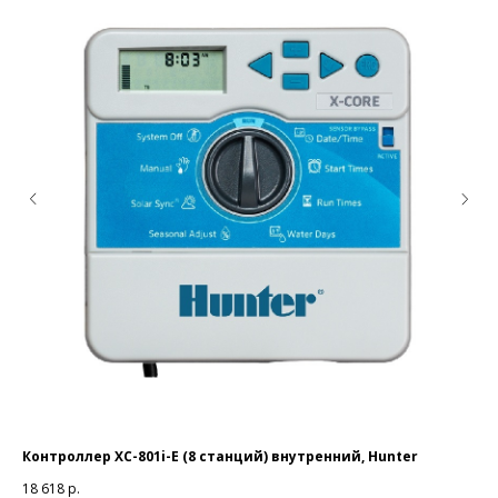
дки
Контроллер XC-801i-E (8 станций) внутренний, Hunter
Соп
18 618
р.
1 4