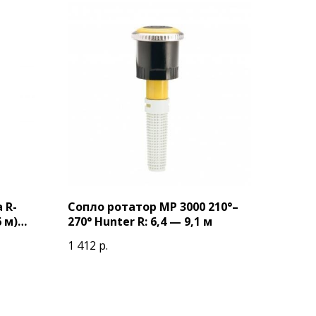
 R-
Сопло ротатор МР 3000 210°–
6 м)
270° Hunter R: 6,4 — 9,1 м
1 412
р.