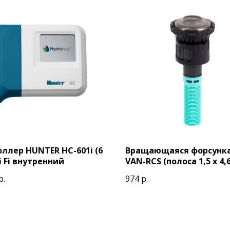
ллер HUNTER HC-601i (6
Вращающаяся форсунка
i Fi внутренний
VAN-RCS (полоса 1,5 х 4,
правый угол
р.
974
р.