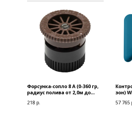
Форсунка-сопло 8 A (0-360 гр,
Контро
радиус полива от 2,0м до
зон) W
2,9м) (коричневая)
218
р.
57 765