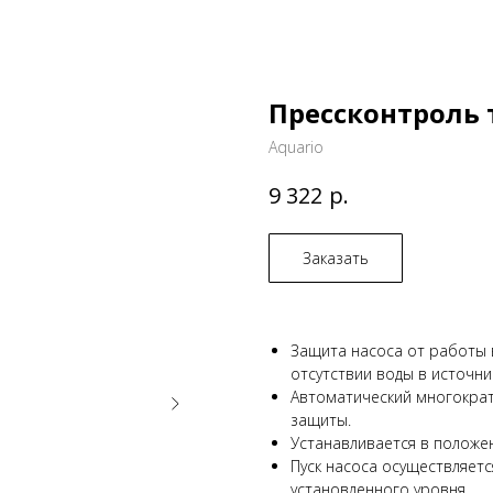
Прессконтроль т
Aquario
р.
9 322
Заказать
Защита насоса от работы в
отсутствии воды в источни
Автоматический многократ
защиты.
Устанавливается в положе
Пуск насоса осуществляетс
установленного уровня.