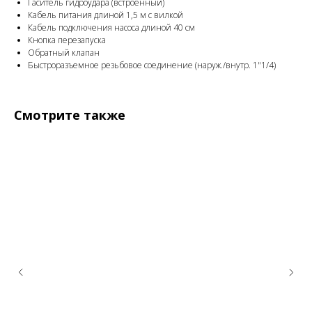
Гаситель гидроудара (встроенный)
Кабель питания длиной 1,5 м с вилкой
Кабель подключения насоса длиной 40 см
Кнопка перезапуска
Обратный клапан
Быстроразъемное резьбовое соединение (наруж./внутр. 1"1/4)
Смотрите также