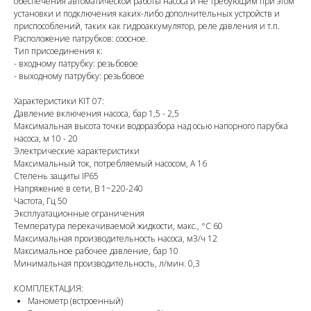
обеспечения автоматической работы насоса и не требующим при этом
установки и подключения каких-либо дополнительных устройств и
приспособлений, таких как гидроаккумулятор, реле давления и т.п.
Расположение патрубков: соосное.
Тип присоединения к:
- входному патрубку: резьбовое
- выходному патрубку: резьбовое
Характеристики KIT 07:
Давление включения насоса, бар 1,5 - 2,5
Максимальная высота точки водоразбора над осью напорного парубка
насоса, м 10 - 20
Электрические характеристики
Максимальный ток, потребляемый насосом, А 16
Степень защиты IP65
Напряжение в сети, В 1~220-240
Частота, Гц 50
Эксплуатационные ограничения
Температура перекачиваемой жидкости, макс., °C 60
Максимальная производительность насоса, м3/ч 12
Максимальное рабочее давление, бар 10
Минимальная производительность, л/мин. 0,3
КОМПЛЕКТАЦИЯ:
Манометр (встроенный)