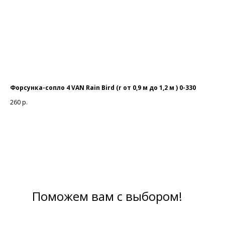
Форсунка-сопло 4 VAN Rain Bird (r от 0,9 м до 1,2 м ) 0-330
На
260
р.
24 
Поможем вам с выбором!