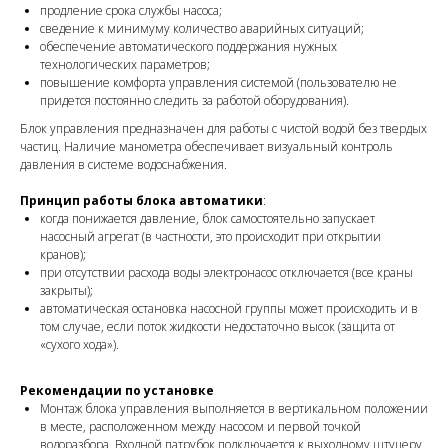
продление срока службы насоса;
сведение к минимуму количество аварийных ситуаций;
обеспечение автоматического поддержания нужных
технологических параметров;
повышение комфорта управления системой (пользователю не
придется постоянно следить за работой оборудования).
Блок управления предназначен для работы с чистой водой без твердых
частиц. Наличие манометра обеспечивает визуальный контроль
давления в системе водоснабжения.
Принцип работы
блока автоматики
:
когда понижается давление, блок самостоятельно запускает
насосный агрегат (в частности, это происходит при открытии
кранов);
при отсутствии расхода воды электронасос отключается (все краны
закрыты);
автоматическая остановка насосной группы может происходить и в
том случае, если поток жидкости недостаточно высок (защита от
«сухого хода»).
Рекомендации по установке
Монтаж блока управления выполняется в вертикальном положении
в месте, расположенном между насосом и первой точкой
водоразбора. Входной патрубок подключается к выходному штуцеру