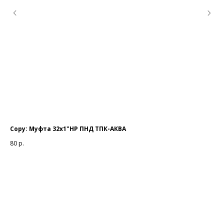
Copy: Муфта 32х1"НР ПНД ТПК-АКВА
Ка
80
р.
1 0