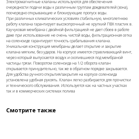
Электромагнитные клапаны используются для обеспечения
очередности подачи воды к различным группам дождевателей (зона),
поочередно открывающие и блокирующие пропуск воды.
При различных климатических условиях стабильную, многолетнюю
работу клапана гарантирует высокопрочный не хрупкий ПВХ пластик в.
Каучуковая мембрана с двойной фильтрацией не дает сбоев в работе
даже при использование не очень чистой воды, фильтрационная сетка
на соленоиде гарантирует точность срабатывания клапана.
Уникальная конструкция мембраны делает открытие и закрытие
клапана мягким, без ударов. На корпусе имеется стравливающий винт,
через который выпускается воздух и скопившиеся под мембраной
частицы грязи. Поворотом соленоида на 1/2 оборота клапан
открывается принудительно, так же в обратном порядке закрывается.
Для удобства ручного открытия/закрытия на корпусе соленоида
установлена удобная рукоять. Клапан легко разбирается для прочистки
и технического обслуживания. Используется как на частных участках
так и в коммерческих системах полива
Смотрите также