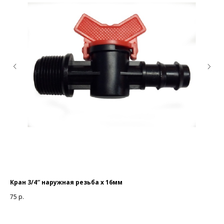
Кран 3/4″ наружная резьба х 16мм
Ка
75
р.
10