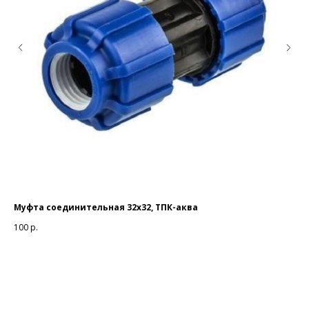
Муфта соединительная 32х32, ТПК-аква
Ка
0,8
100
р.
15