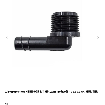
Штуцер-угол НSBE-075 3/4 НР, для гибкой подводки, HUNTER
Ба
ся
о
58
р.
42 