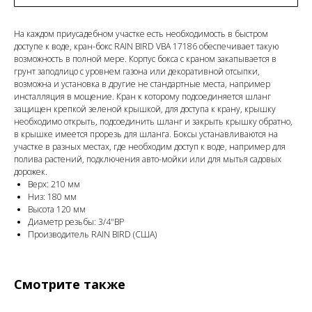
На каждом приусадебном участке есть необходимость в быстром
доступе к воде, кран-бокс RAIN BIRD VBA 17186 обеспечивает такую
возможность в полной мере. Корпус бокса с краном закапывается в
грунт заподлицо с уровнем газона или декоративной отсыпки,
возможна и установка в другие не стандартные места, например
инсталляция в мощение. Кран к которому подсоединяется шланг
защищен крепкой зеленой крышкой, для доступа к крану, крышку
необходимо открыть, подсоединить шланг и закрыть крышку обратно,
в крышке имеется прорезь для шланга. Боксы устанавливаются на
участке в разных местах, где необходим доступ к воде, например для
полива растений, подключения авто-мойки или для мытья садовых
дорожек.
Верх: 210 мм
Низ: 180 мм
Высота 120 мм
Диаметр резьбы: 3/4"ВР
Производитель RAIN BIRD (США)
Смотрите также