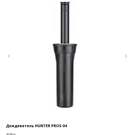
ый
Дождеватель HUNTER PROS-04
Ко
419
р.
7 9