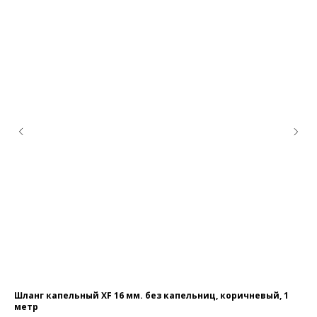
Шланг капельный XF 16 мм. без капельниц, коричневый, 1
До
метр
41