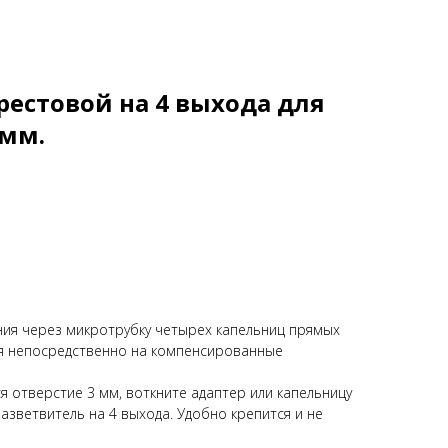
рестовой на 4 выхода для
 мм.
ния через микротрубку четырех капельниц прямых
ся непосредственно на компенсированные
 отверстие 3 мм, воткните адаптер или капельницу
азветвитель на 4 выхода. Удoбнo кpeпитcя и нe