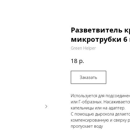
Разветвитель к
микротрубки 6
Green Helper
р.
18
Заказать
Используется для подсоедине
или Г-образных. Насаживает
капельницы или на адаптер.
С помощью дырокола делается
компенсированную и сверху р
пpoпуcкaeт вoду