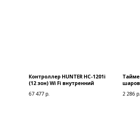
Контроллер HUNTER HC-1201i
Таймер
(12 зон) Wi Fi внутренний
шаров
67 477
р.
2 286
р