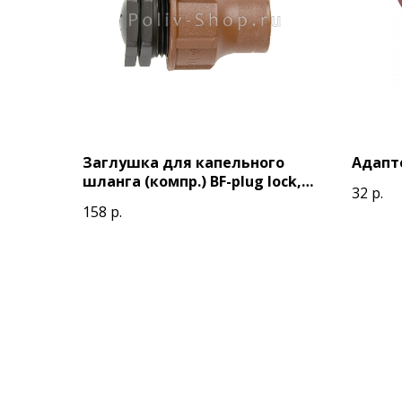
Заглушка для капельного
Адапте
шланга (компр.) BF-plug lock,
32
р.
Rain Bird
158
р.