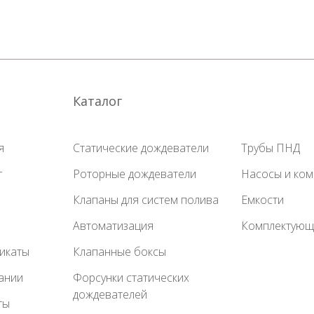
Каталог
я
Статические дождеватели
Трубы ПНД
г
Роторные дождеватели
Насосы и ко
Клапаны для систем полива
Емкости
Автоматизация
Комплектующ
икаты
Клапанные боксы
ании
Форсунки статических
дождевателей
ты