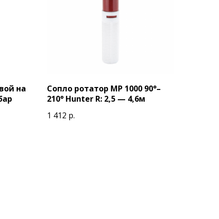
вой на
Сопло ротатор МР 1000 90°–
 бар
210° Hunter R: 2,5 — 4,6м
1 412
р.