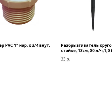
р PVC 1" нар. х 3/4 внут.
Разбрызгиватель круго
стойке, 13см, 80 л/ч,1,0
33
р.