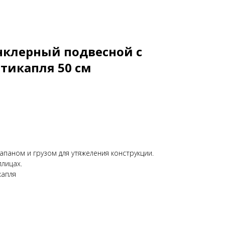
нклерный подвесной с
тикапля 50 см
паном и грузом для утяжеления конструкции.
плицах.
капля