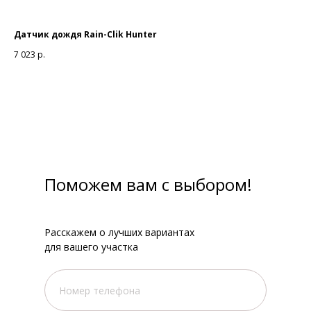
Датчик дождя Rain-Clik Hunter
До
7 023
р.
41
Поможем вам с выбором!
Расскажем о лучших вариантах
для вашего участка