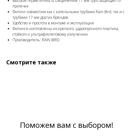
Высокая герметичность соединений 17 мм труб защищает от
протечек
Фитинг совместим как с капельными трубами Rain Bird, так и с
трубами 17 мм других брендов.
Удобство и простота в монтаже и эксплуатации
Фитинги изготовлены из крепкого, ударопрочного пластика,
стойкого к ультрафиолетовому излучению.
Производитель: RAIN BIRD
Смотрите также
Поможем вам с выбором!