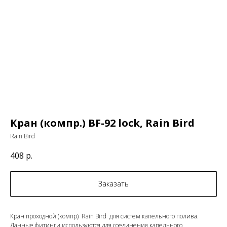
Кран (компр.) BF-92 lock, Rain Bird
Rain Bird
408
р.
Заказать
Кран проходной (компр) Rain Bird для систем капельного полива.
Данные фитинги используются для соединения капельного