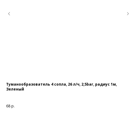
Туманообразователь 4 сопла, 26 л/ч, 2,5bar, радиус 1м,
Шл
Зеленый
ме
68
р.
16