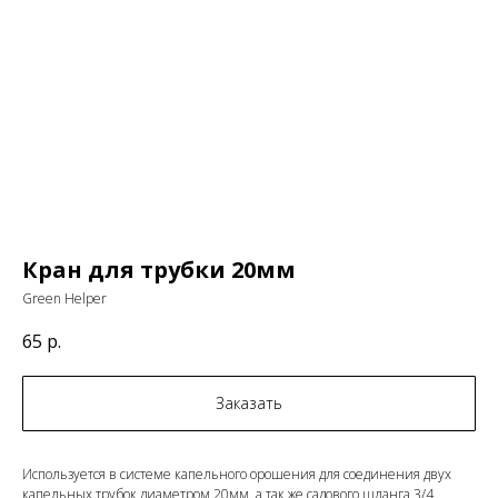
Кран для трубки 20мм
Green Helper
65
р.
Заказать
Используется в системе капельного орошения для соединения двух
капельных трубок диаметром 20мм, а так же садового шланга 3/4,