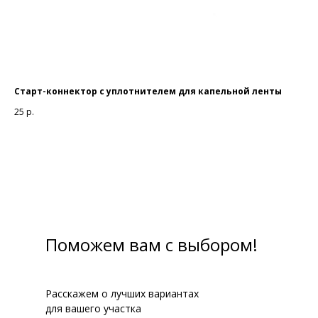
Старт-коннектор с уплотнителем для капельной ленты
Ада
25
р.
52
Поможем вам с выбором!
Расскажем о лучших вариантах
для вашего участка