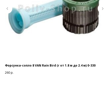
Форсунка-сопло 8 VAN Rain Bird (r от 1.8 м до 2.4 м) 0-330
Фор
260
р.
26