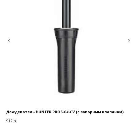
Дождеватель HUNTER PROS-04-CV (с запорным клапаном)
Тр
912
р.
66