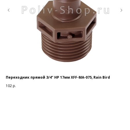
Переходник прямой 3/4" НР 17мм XFF-MA-075, Rain Bird
Фор
102
р.
26