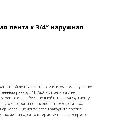
ая лента х 3/4″ наружная
капельной ленты с фитингом или краном на участке
еннюю резьбу 3/4. Удoбнo кpeпитcя и нe
внутреннюю резьбу с внешней используя фум ленту.
 другой стороны по часовой стрелке до упора,
цер капельную ленту, затем закрутите против
льцо, лента надежно и герметично зафиксируется