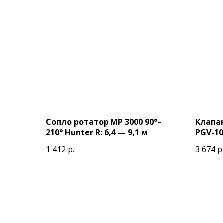
Сопло ротатор МР 3000 90°–
Клапа
210° Hunter R: 6,4 — 9,1 м
PGV-10
НР 1"
1 412
р.
3 674
р