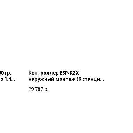
0 гр,
Контроллер ESP-RZX
о 1.4м)
наружный монтаж (6 станции)
Rain Bird
29 787
р.