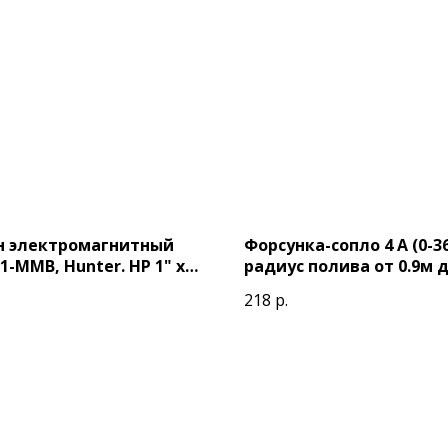
н электромагнитный
Форсунка-сопло 4 A (0-36
1-MMB, Hunter. НР 1" х
радиус полива от 0.9м д
(светло-зеленая)
.
218
р.