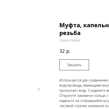
Муфта, капельн
резьба
Green Helper
р.
32
Заказать
Используется для соединения 
водопровода, имеющими внутр
пpoпуcкaeт вoду. Соедините 
Открутите зажимное кольцо с
наденьте на открывшийся шту
часовой стрелки зажимное ко