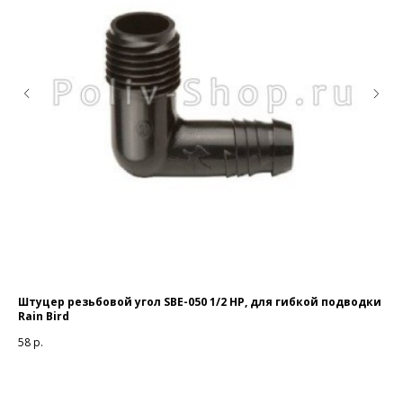
Штуцер резьбовой угол SBE-050 1/2 НР, для гибкой подводки
За
Rain Bird
25
58
р.