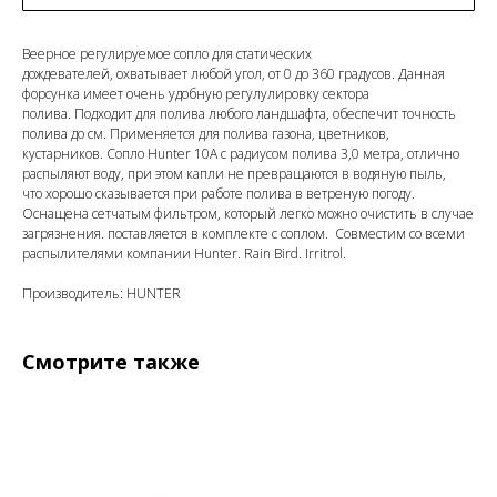
Веерное регулируемое сопло для статических
дождевателей, охватывает любой угол, от 0 до 360 градусов. Данная
форсунка имеет очень удобную регулулировку сектора
полива. Подходит для полива любого ландшафта, обеспечит точность
полива до см. Применяется для полива газона, цветников,
кустарников. Сопло Hunter 10A с радиусом полива 3,0 метра, отлично
распыляют воду, при этом капли не превращаются в водяную пыль,
что хорошо сказывается при работе полива в ветреную погоду.
Оснащена сетчатым фильтром, который легко можно очистить в случае
загрязнения. поставляется в комплекте с соплом. Совместим со всеми
распылителями компании Hunter. Rain Bird. Irritrol.
Производитель: HUNTER
Смотрите также