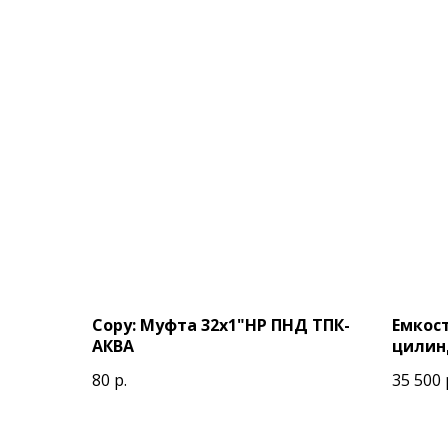
Copy: Муфта 32х1"НР ПНД ТПК-
Емкос
АКВА
цилин
верти
80
р.
35 500
техни