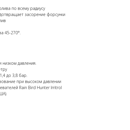
лива по всему радиусу
едотвращает засорение форсунки
лив
а 45-270°.
 низком давления.
етру
,4 до 3,8 бар.
ование при высоком давлении
ателей Rain Bird Hunter Irritrol
ША).