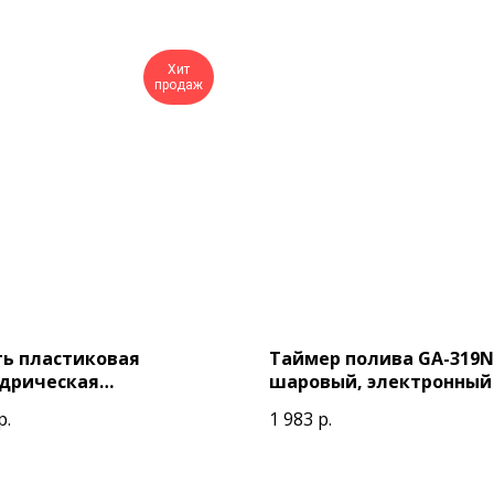
Хит
продаж
ть пластиковая
Таймер полива GA-319N
дрическая
шаровый, электронный
кальная 3000л
р.
1 983
р.
ческая