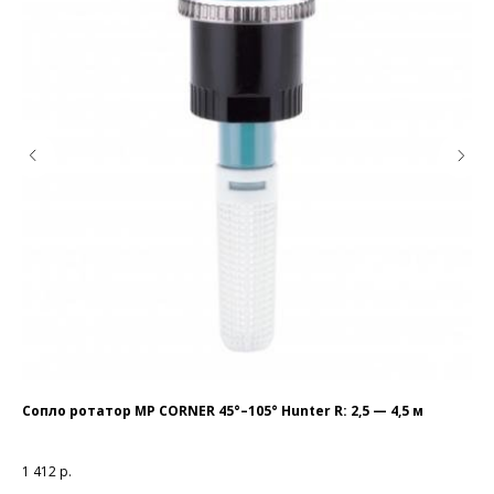
Сопло ротатор МР CORNER 45°–105° Hunter R: 2,5 — 4,5 м
BR
Пре
вык
1 412
р.
3 4