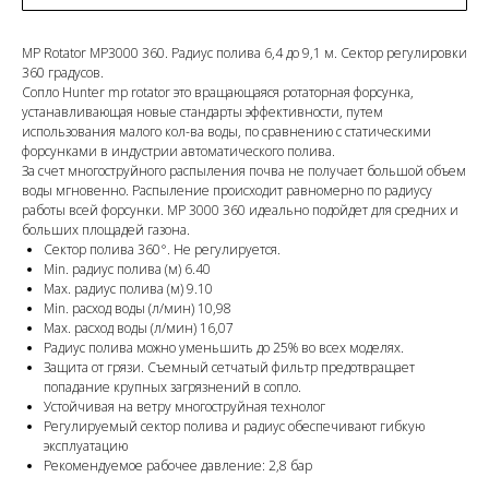
MP Rotator МР3000 360. Радиус полива 6,4 до 9,1 м. Сектор регулировки
360 градусов.
Сопло Hunter mp rotator это вращающаяся ротаторная форсунка,
устанавливающая новые стандарты эффективности, путем
использования малого кол-ва воды, по сравнению с статическими
форсунками в индустрии автоматического полива.
За счет многоструйного распыления почва не получает большой объем
воды мгновенно. Распыление происходит равномерно по радиусу
работы всей форсунки. MP 3000 360 идеально подойдет для средних и
больших площадей газона.
Сектор полива 360°. Не регулируется.
Min. радиус полива (м) 6.40
Max. радиус полива (м) 9.10
Min. расход воды (л/мин) 10,98
Max. расход воды (л/мин) 16,07
Радиус полива можно уменьшить до 25% во всех моделях.
Защита от грязи. Съемный сетчатый фильтр предотвращает
попадание крупных загрязнений в сопло.
Устойчивая на ветру многоструйная технолог
Регулируемый сектор полива и радиус обеспечивают гибкую
эксплуатацию
Рекомендуемое рабочее давление: 2,8 бар