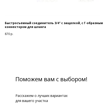
.6
Быстросъемный соединитель 3/4″ с защелкой, с Г-образным
От
коннектором для шланга
85
870
р.
Поможем вам с выбором!
Расскажем о лучших вариантах
для вашего участка