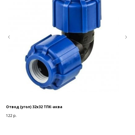
Отвод (угол) 32х32 ТПК-аква
Да
122
р.
7 0