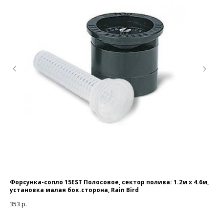
Форсунка-сопло 15EST Полосовое, сектор полива: 1.2м x 4.6м,
Ада
установка малая бок.сторона, Rain Bird
32
353
р.