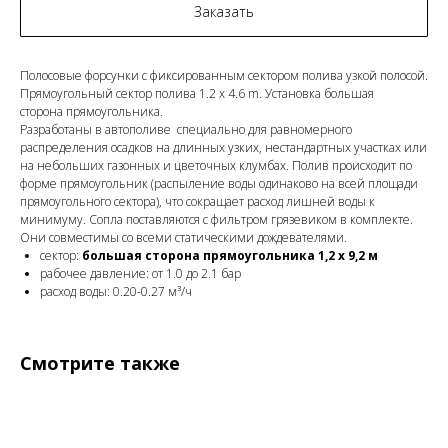
Заказать
Полосовые форсунки с фиксированным сектором полива узкой полосой.
Прямоугольный сектор полива 1.2 x 4.6 m. Установка большая
сторона прямоугольника.
Разработаны в автополиве специально для равномерного
распределения осадков на длинных узких, нестандартных участках или
на небольших газонных и цветочных клумбах. Полив происходит по
форме прямоугольник (распыление воды одинаково на всей площади
прямоугольного сектора), что сокращает расход лишней воды к
минимуму. Сопла поставляются с фильтром грязевиком в комплекте.
Они совместимы со всеми статическими дождевателями.
сектор:
большая сторона прямоугольника 1,2 х 9,2 м
рабочее давление: от 1.0 до 2.1 бар
расход воды: 0.20-0.27 м³/ч
Смотрите также