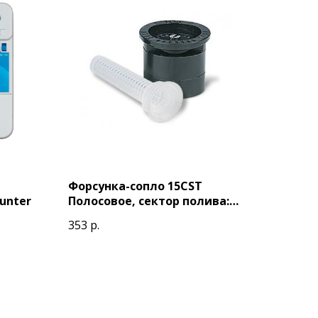
Форсунка-сопло 15CST
unter
Полосовое, сектор полива:
1.2м x 9.2м, центр. установка,
353
р.
Rain Bird.