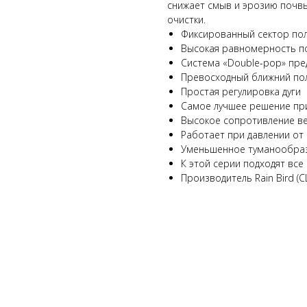
снижает смыв и эрозию почвы
очистки.
Фиксированный сектор поли
Высокая равномерность по
Система «Double-pop» пр
Превосходный ближний по
Простая регулировка дуги
Самое лучшее решение при
Высокое сопротивление в
Работает при давлении от 1
Уменьшенное туманообраз
К этой серии подходят все к
Производитель Rain Bird (С