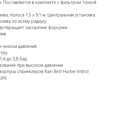
. Поставляется в комплекте с фильтром тонкой
ва, полоса 1,5 х 9,1 м. Центральная установка
лива по всему радиусу
едотвращает засорение форсунки
лив
 низком давления.
етру
,4 до 3,8 бар.
ование при высоком давлении
орпусы спринклеров Rain Bird Hunter Irritrol
ША).