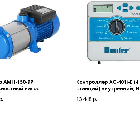
o AMH-150-9P
Контроллер XC-401i-E (4
хностный насос
станций) внутренний, H
р.
13 448
р.