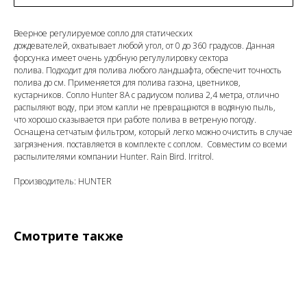
Веерное регулируемое сопло для статических
дождевателей, охватывает любой угол, от 0 до 360 градусов. Данная
форсунка имеет очень удобную регулулировку сектора
полива. Подходит для полива любого ландшафта, обеспечит точность
полива до см. Применяется для полива газона, цветников,
кустарников. Сопло Hunter 8A с радиусом полива 2,4 метра, отлично
распыляют воду, при этом капли не превращаются в водяную пыль,
что хорошо сказывается при работе полива в ветреную погоду.
Оснащена сетчатым фильтром, который легко можно очистить в случае
загрязнения. поставляется в комплекте с соплом. Совместим со всеми
распылителями компании Hunter. Rain Bird. Irritrol.
Производитель: HUNTER
Смотрите также