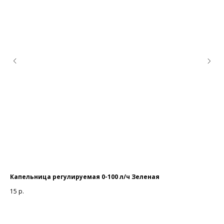
ER
Капельница регулируемая 0-100 л/ч Зеленая
Вр
Це
15
р.
97