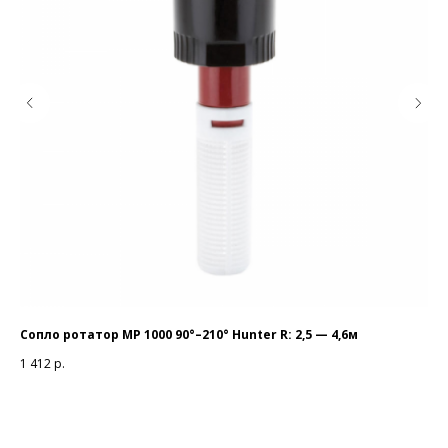
Сопло ротатор МР 1000 90°–210° Hunter R: 2,5 — 4,6м
Ада
1 412
р.
32