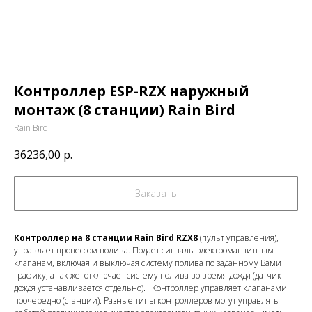
Контроллер ESP-RZX наружный
монтаж (8 станции) Rain Bird
Rain Bird
36236,00
р.
Заказать
Контроллер на 8 станции Rain Bird RZX8
(пульт управления),
управляет процессом полива. Подает сигналы электромагнитным
клапанам, включая и выключая систему полива по заданному Вами
графику, а так же отключает систему полива во время дождя (датчик
дождя устанавливается отдельно). Контроллер управляет клапанами
поочередно (станции). Разные типы контроллеров могут управлять