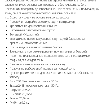
работой различного количества электромагнитных клапанов, иметь
разное количество запусков, программ, обеспечивать работу
нескольких программ одновременно. При завершении полива одной
зоны, он включает клапан следующей зоны полива и
т.д. Сконструирован на основе микропроцессора.
Простой в настройке и эксплуатации контроллер.
Крепиться на два крепежных винта
Настенный пластмассовый корпус
Большой ЖК-дисплей
Вход датчика погодных условий с функцией блокировки
программного обеспечения
Схема запуска главного клапана/насоса
Возможность программирования при питании от батарей
Позонное планирование позволяет создавать независимые
графики для каждой зоны
6 независимых моментов запуска на зону
4 варианта выбора дней полива для каждой зоны
Ручной режим полива для ВСЕХ зон или ОТДЕЛЬНОЙ зоны по
запросу
Вход 230 В переменного тока - 50 Гц.
Выход 24 В переменного тока - 50 Гц.
Нагрузка 0,65 А.
Ширина 20,0 см.
Высота 20,0 см.
Глубина 9,0 см.