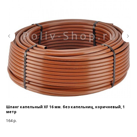
Шланг капельный XF 16 мм. без капельниц, коричневый, 1
Шла
метр
ме
164
р.
22