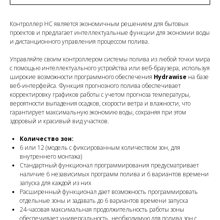
Контроллер HC является экономичным решением для бытовых
проектов и предлагает интеллектуальные функции для экономии воды
и дистанционного управления процессом полива.
Управляйте своим контроллером системы полива из любой точки мира
с помощью интеллектуального устройства или веб-браузера, используя
широкие возможности программного обеспечения
Hydrawise
на базе
веб-интерфейса. Функция прогнозного полива обеспечивает
корректировку графиков работы с учетом прогноза температуры,
вероятности выпадения осадков, скорости ветра и влажности, что
гарантирует максимальную экономию воды, сохраняя при этом
здоровый и красивый вид участков.
Количество зон:
6 или 12 (модель с фиксированным количеством зон, для
внутреннего монтажа)
Стандартный функционал программирования предусматривает
наличие 6 независимых программ полива и 6 вариантов времени
запуска для каждой из них
Расширенный функционал дает возможность программировать
отдельные зоны и задавать до 6 вариантов времени запуска
24-часовая максимальная продолжительность работы зоны
обеспечивает универсальность, необходимую для полива зон с