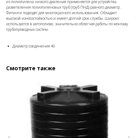
из полиэтилена низкого давления применяется для устройства
разветвления полиэтиленовых труб (труб ПНД) равного диаметр.
Фитинги подходят для многократного использования. Обладает
высокой износостойкостью и имеет долгий срок службы. Широко
используется в автополиве, значительно облегчая работы по монтажу
трубопроводных систем.
Диаметр соединения 40
Смотрите также