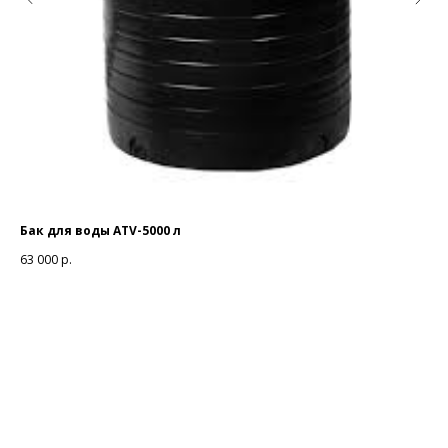
Бак для воды ATV-5000 л
Ба
63 000
р.
31 