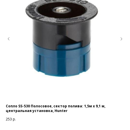
Сопло SS-530 Полосовое, сектор полива: 1,5м x 9,1 м,
Ба
центральная установка, Hunter
15 
253
р.