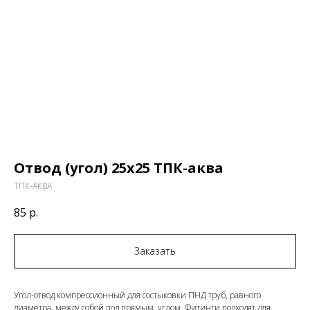
Отвод (угол) 25х25 ТПК-аква
ТПК-АКВА
85
р.
Заказать
Угол-отвод компрессионный для состыковки ПНД труб, равного
диаметра, между собой под прямым углом. Фитинги подходят для