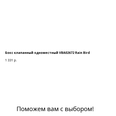
Бокс клапанный одноместный VBA02672 Rain Bird
Му
1 331
р.
65
Поможем вам с выбором!