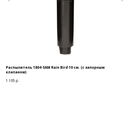
Распылитель 1804-SAM Rain Bird 10 см. (с запорным
Тр
клапаном)
11
1 105
р.